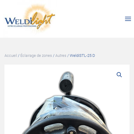
Accueil
/
Éclairage de zones
/
Autres
/ WeldiSTL-25 D