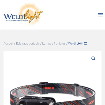
Accueil
/
Éclairage portable
/
Lampes frontales
/ Weldi LH045Z